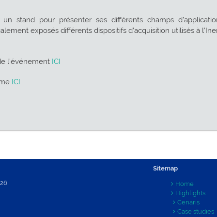
t un stand pour présenter ses différents champs d’applicati
ement exposés différents dispositifs d’acquisition utilisés à l’Iner
 de l’événement
ICI
amme
ICI
Sitemap
026
Home
Highlights
Cenaris
Case studies